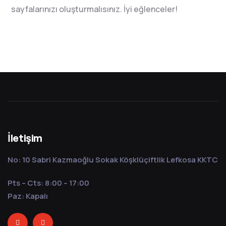
sayfalarınızı oluşturmalısınız. İyi eğlenceler!
İletişim
No: 10 Sabri Kazmaoğlu Sokak Köşklüçiftlik Lefkosa KKTC
Pts – Cts: 8:00 – 17:00
Paz: Kapalı